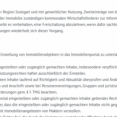
er Region Stuttgart und mit gewerblicher Nutzung. Zweiteinträge von 
er Immobilie zuständigen kommunalen Wirtschaftsförderer zur Informat
leibt es vorbehalten, eine Freischaltung abzulehnen, wenn dafür sachl
rungen wiederholt sich dieser Vorgang.
nstellung von Immobilienobjekten in das Immobilienportal zu unterlas
ingestellten oder zugänglich gemachten Inhalte, insbesondere verpflichte
tzungsrechten haftet ausschließlich der Einsteller.
hten Inhalte laufend auf Richtigkeit und Aktualität überprüfen und Ä
n und Anschrift sowie bei Personenvereinigungen, Gruppen und juristi
orderungen gem. § 5 TMG beachten.
nportal eingestellten oder zugänglich gemachten Inhalte geltendes Rec
ler, dass die eingestellten oder zugänglich gemachten Inhalte nicht g
t Immobilienangeboten von Maklern verstoßen.