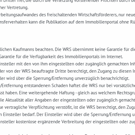
 Dritter frei, die durch die Verletzung vorstehender Pflichten durch d
her Vertretung.
arbeitungsaufwandes des freischaltenden Wirtschaftsförderers, nur neu
ransferverhalten kann die Publikation auf dem Immobilienportal ohne 
tlichen Kaufmanns beachten. Die WRS übernimmt keine Garantie für die
antie für die Verfügbarkeit des Immobilienportals im Internet.
nsteller mit den von ihm eingestellten oder zugänglich gemachten Inha
er von der WRS beauftragte Dritte berechtigt, den Zugang zu diesen In
ller wird über die Sperrung/Entfernung unverzüglich benachrichtigt.
/Entfernung entstandenen Schaden haftet die WRS nur bei vorsätzliche
st haben. Eine weitergehende Haftung - gleich aus welchem Rechtsgrun
ie Aktualität aller Angaben der eingestellten oder zugänglich gemacht
e vertragliche Verpflichtung verstößt, ist die WRS berechtigt, den Zug
Einsteller bedarf. Der Einsteller wird über die Sperrung/Entfernung u
 Einsteller kostenlose ergänzende Verbreitung der eingestellten oder 