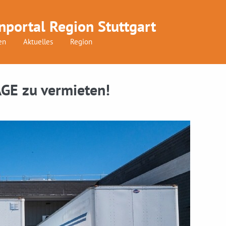
nportal Region Stuttgart
en
Aktuelles
Region
AGE zu vermieten!