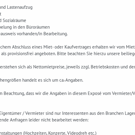
 und Lastenaufzug
t
nd Sozialräume
belung in den Büroräumen
eausweis vorhanden/in Bearbeitung.
ichem Abschluss eines Miet- oder Kaufvertrages erhalten wir vom Miete
 als provisionsfrei angeboten. Bitte beachten Sie hierzu unsere beili
erstehen sich als Nettomietpreise, jeweils zzgl. Betriebskosten und d
chengrößen handelt es sich um ca.-Angaben.
um Beachtung, dass wir die Angaben in diesem Exposé vom Vermieter/
Eigentümer / Vermieter sind nur Interessenten aus den Branchen Lager,
ende Anfragen leider nicht bearbeitet werden:
nstaltungen (Hochzeiten, Konzerte, Videodreh etc.)