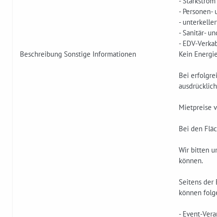
- Starkstrom
- Personen-
- unterkeller
- Sanitär- u
- EDV-Verka
Beschreibung Sonstige Informationen
Kein Energi
Bei erfolgre
ausdrücklich
Mietpreise v
Bei den Flä
Wir bitten 
können.
Seitens der 
können folg
- Event-Vera