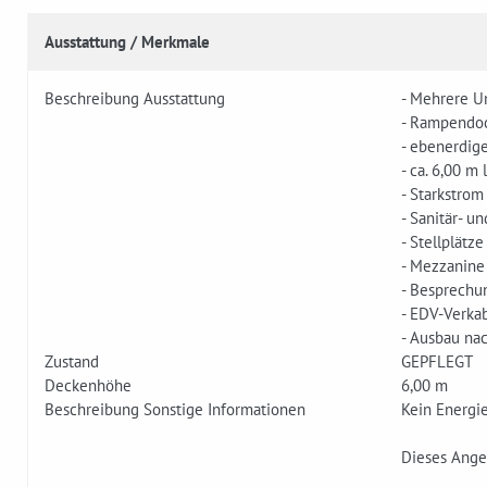
Ausstattung / Merkmale
Beschreibung Ausstattung
- Mehrere U
- Rampendo
- ebenerdig
- ca. 6,00 m
- Starkstrom
- Sanitär- u
- Stellplätze
- Mezzanine
- Besprechu
- EDV-Verka
- Ausbau na
Zustand
GEPFLEGT
Deckenhöhe
6,00 m
Beschreibung Sonstige Informationen
Kein Energi
Dieses Angeb