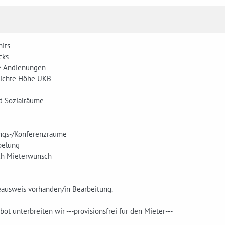
nits
cks
e Andienungen
 lichte Höhe UKB
nd Sozialräume
ngs-/Konferenzräume
belung
ch Mieterwunsch
eausweis vorhanden/in Bearbeitung.
ot unterbreiten wir ---provisionsfrei für den Mieter---