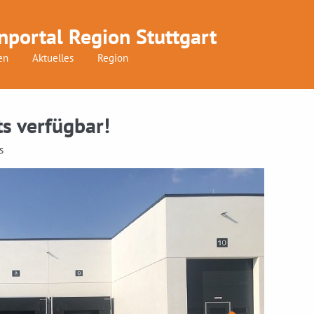
nportal Region Stuttgart
en
Aktuelles
Region
s verfügbar!
s