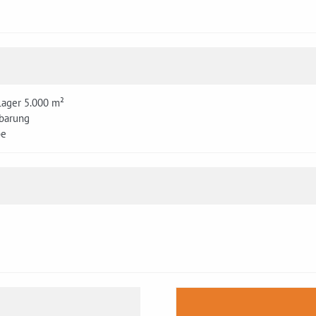
Lager 5.000 m²
barung
be