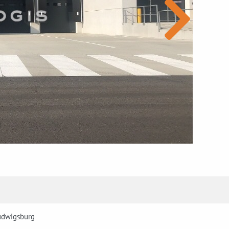
udwigsburg