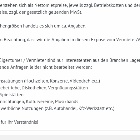
erstehen sich als Nettomietpreise, jeweils zzgl. Betriebskosten und de
ise, zzgl. der gesetzlich geltenden MwSt.
chengrößen handelt es sich um ca.-Angaben.
um Beachtung, dass wir die Angaben in diesem Exposé vom Vermieter/
Eigentümer / Vermieter sind nur Interessenten aus den Branchen Lager,
ende Anfragen leider nicht bearbeitet werden:
nstaltungen (Hochzeiten, Konzerte, Videodreh etc.)
iebetriebe, Diskotheken, Vergnügungsstätten
 Spielstätten
Einrichtungen, Kulturvereine, Musikbands
ewerbliche Nutzungen (z.B. Autohandel, Kfz-Werkstatt etc.)
für Ihr Verständnis!