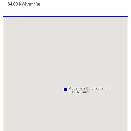
84.00
KWh/(m²*a)
Modernste Büroflächen im
Modernste Büroflächen im
BITZER Turm!
BITZER Turm!