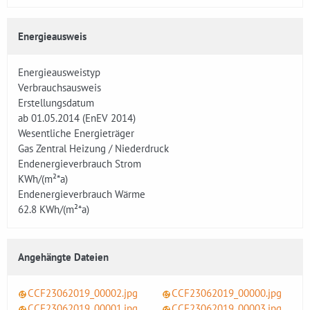
Energieausweis
Energieausweistyp
Verbrauchsausweis
Erstellungsdatum
ab 01.05.2014 (EnEV 2014)
Wesentliche Energieträger
Gas Zentral Heizung / Niederdruck
Endenergieverbrauch Strom
KWh/(m²*a)
Endenergieverbrauch Wärme
62.8
KWh/(m²*a)
Angehängte Dateien
CCF23062019_00002.jpg
CCF23062019_00000.jpg
CCF23062019_00001.jpg
CCF23062019_00003.jpg