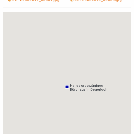
Helles grosszügiges
Helles grosszügiges
Bürohaus in Degerloch
Bürohaus in Degerloch