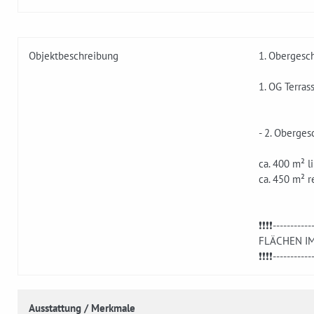
Objektbeschreibung
1. Obergesch
1. OG Terras
- 2. Obergesc
ca. 400 m² l
ca. 450 m² r
❗❗❗❗-----------
FLÄCHEN I
❗❗❗❗-----------
Ausstattung / Merkmale