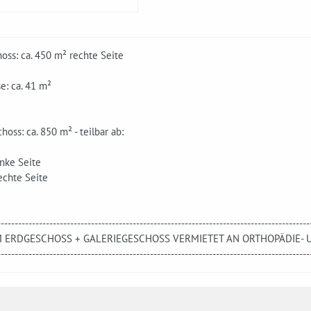
oss: ca. 450 m² rechte Seite
se: ca. 41 m²
hoss: ca. 850 m² - teilbar ab:
inke Seite
echte Seite
------------------------------------------------------------------------------------------
M ERDGESCHOSS + GALERIEGESCHOSS VERMIETET AN ORTHOPÄDIE- 
------------------------------------------------------------------------------------------