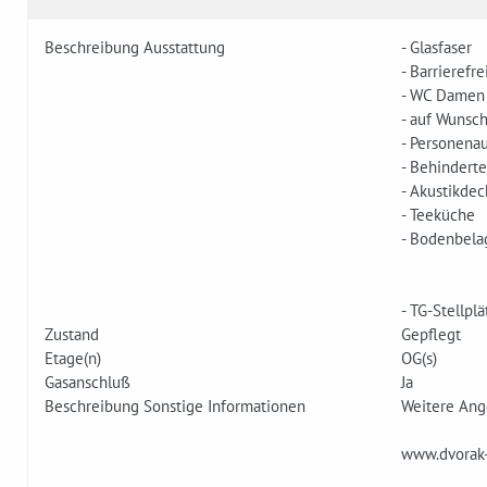
Beschreibung Ausstattung
- Glasfaser
- Barrierefre
- WC Damen
- auf Wunsch
- Personenau
- Behinderte
- Akustikdec
- Teeküche
- Bodenbela
- TG-Stellpl
Zustand
Gepflegt
Etage(n)
OG(s)
Gasanschluß
Ja
Beschreibung Sonstige Informationen
Weitere Ang
www.dvorak-