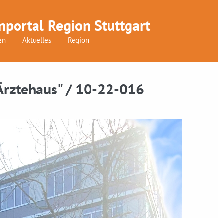
nportal Region Stuttgart
en
Aktuelles
Region
"Ärztehaus" / 10-22-016