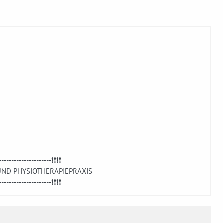
---------------------❗❗❗❗
UND PHYSIOTHERAPIEPRAXIS
---------------------❗❗❗❗