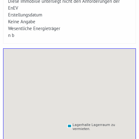
Diese Immobilie unterliegt nicht den Anforderungen der
EnEV
Erstellungsdatum
Keine Angabe
Wesentliche Energieträger
n b
Lagerhalle Lagerraum zu
Lagerhalle Lagerraum zu
vermieten.
vermieten.