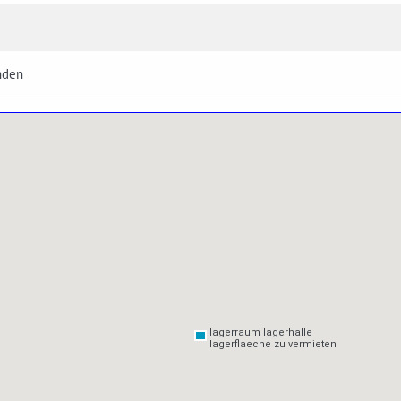
nden
lagerraum lagerhalle
lagerraum lagerhalle
lagerflaeche zu vermieten
lagerflaeche zu vermieten