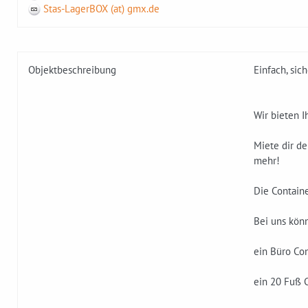
Stas-LagerBOX (at) gmx.de
Objektbeschreibung
Einfach, sic
Wir bieten I
Miete dir d
mehr!
Die Containe
Bei uns kön
ein Büro Con
ein 20 Fuß C