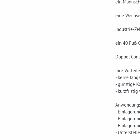
ein Mannscha
eine Wechsel
Industrie-Ze
ein 40 Fuß C
Doppel Conta
Ihre Vorteile
- keine lan
- günstige K
- kurzfristig
Anwendungsb
- Einlageru
- Einlagerun
- Einlageru
- Unterstell