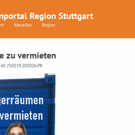
nportal Region Stuttgart
en
Aktuelles
Region
he zu vermieten
t-Id: 250119.201026.PR