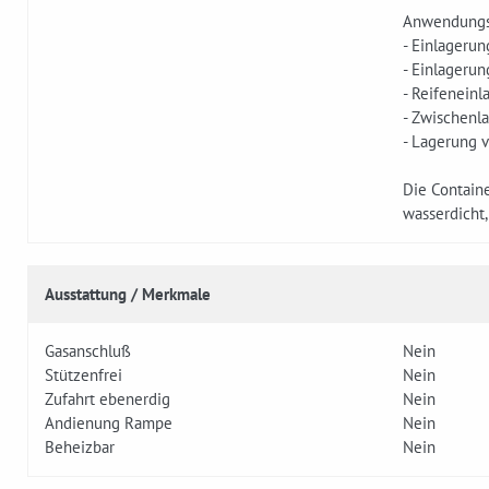
Anwendungsb
- Einlagerun
- Einlagerun
- Reifeneinl
- Zwischenl
- Lagerung 
Die Containe
wasserdicht
Ausstattung / Merkmale
Gasanschluß
Nein
Stützenfrei
Nein
Zufahrt ebenerdig
Nein
Andienung Rampe
Nein
Beheizbar
Nein