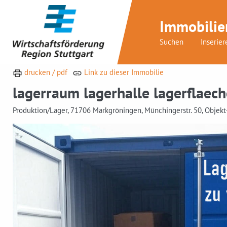
Immobilie
Suchen
Inserier
drucken / pdf
Link zu dieser Immobilie
lagerraum lagerhalle lagerflaec
Produktion/Lager, 71706 Markgröningen, Münchingerstr. 50, Objek