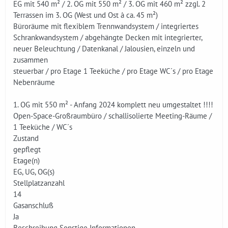
EG mit 540 m² / 2. OG mit 550 m² / 3. OG mit 460 m² zzgl. 2
Terrassen im 3. OG (West und Ost à ca. 45 m²)
Büroräume mit flexiblem Trennwandsystem / integriertes
Schrankwandsystem / abgehängte Decken mit integrierter,
neuer Beleuchtung / Datenkanal / Jalousien, einzeln und
zusammen
steuerbar / pro Etage 1 Teeküche / pro Etage WC´s / pro Etage
Nebenräume
1. OG mit 550 m² - Anfang 2024 komplett neu umgestaltet !!!!
Open-Space-Großraumbüro / schallisolierte Meeting-Räume /
1 Teeküche / WC´s
Zustand
gepflegt
Etage(n)
EG, UG, OG(s)
Stellplatzanzahl
14
Gasanschluß
Ja
Beschreibung Sonstige Informationen