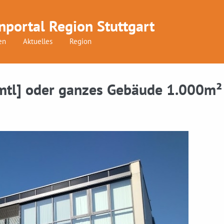
nportal Region Stuttgart
en
Aktuelles
Region
mtl] oder ganzes Gebäude 1.000m²