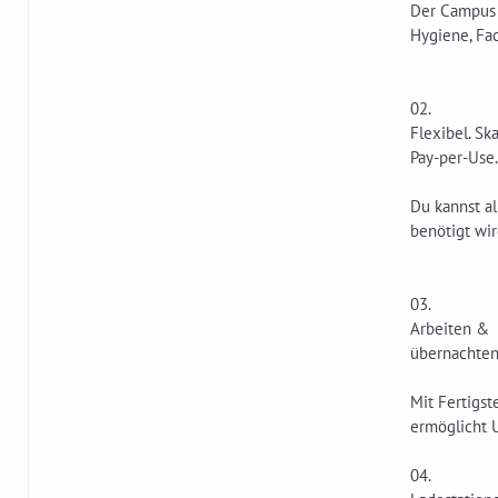
Der Campus b
Hygiene, Fac
02.
Flexibel. Ska
Pay-per-Use.
Du kannst a
benötigt wir
03.
Arbeiten &
übernachten
Mit Fertigs
ermöglicht 
04.