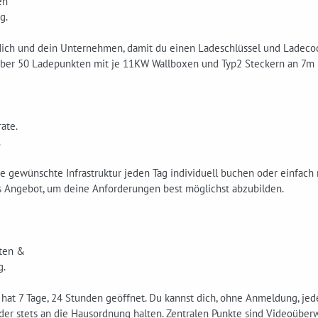
en
g.
 dich und dein Unternehmen, damit du einen Ladeschlüssel und Ladecod
ber 50 Ladepunkten mit je 11KW Wallboxen und Typ2 Steckern an 7m 
rate.
.
e gewünschte Infrastruktur jeden Tag individuell buchen oder einfach m
es Angebot, um deine Anforderungen best möglichst abzubilden.
ten &
g.
hat 7 Tage, 24 Stunden geöffnet. Du kannst dich, ohne Anmeldung, jed
der stets an die Hausordnung halten. Zentralen Punkte sind Videoüber