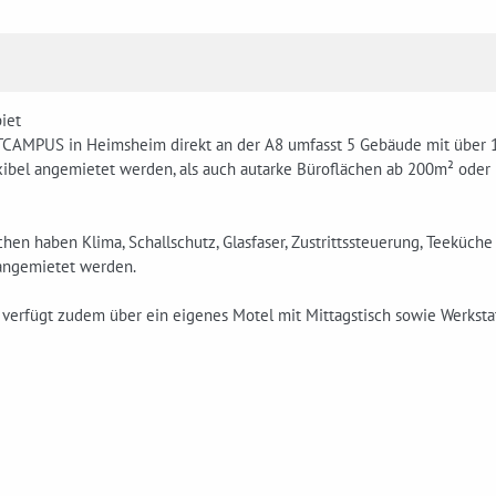
iet
CAMPUS in Heimsheim direkt an der A8 umfasst 5 Gebäude mit über 1
xibel angemietet werden, als auch autarke Büroflächen ab 200m² ode
chen haben Klima, Schallschutz, Glasfaser, Zustrittssteuerung, Teeküch
angemietet werden.
verfügt zudem über ein eigenes Motel mit Mittagstisch sowie Werkstat