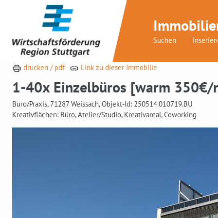
Immobilie
Suchen
Inserier
drucken / pdf
Link zu dieser Immobilie
1-40x Einzelbüros [warm 350€/
Büro/Praxis, 71287 Weissach, Objekt-Id: 250514.010719.BU
Kreativflächen: Büro, Atelier/Studio, Kreativareal, Coworking