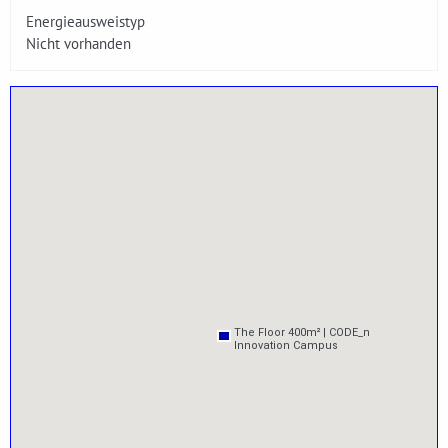
Energieausweistyp
Nicht vorhanden
The Floor 400m² | CODE_n
The Floor 400m² | CODE_n
Innovation Campus
Innovation Campus