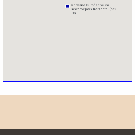
Moderne Bürofläche im
Moderne Bürofläche im
Gewerbepark Körschtal (bei
Gewerbepark Körschtal (bei
Ess...
Ess...