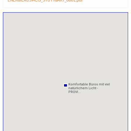
Komfortable Büros mit viel
Komfortable Büros mit viel
natürlichem Licht -
natürlichem Licht -
PROVI...
PROVI...