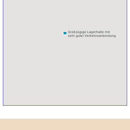
Großzügige Lagerhalle mit
Großzügige Lagerhalle mit
sehr guter Verkehrsanbindung
sehr guter Verkehrsanbindung