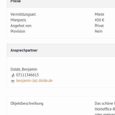
Preise
Vermittlungsart
Miete
Mietpreis
450 €
Angebot von
Privat
Provision
Nein
Ansprechpartner
Dolde, Benjamin
07111346615
benjamin (at) dolde.de
Objektbeschreibung
Das schöne B
Homoffice-R
oder mehrer