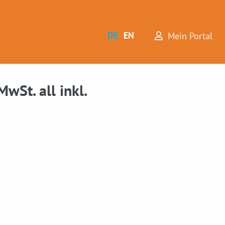
DE
EN
Mein Portal
wSt. all inkl.