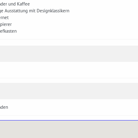
nder und Kaffee
ge Ausstattung mit Designklassikern
ernet
pierer
iefkasten
nden