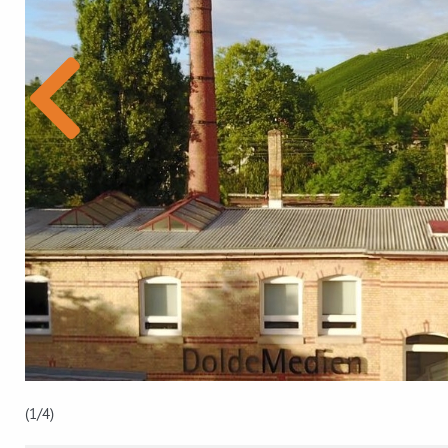
(1
/4)