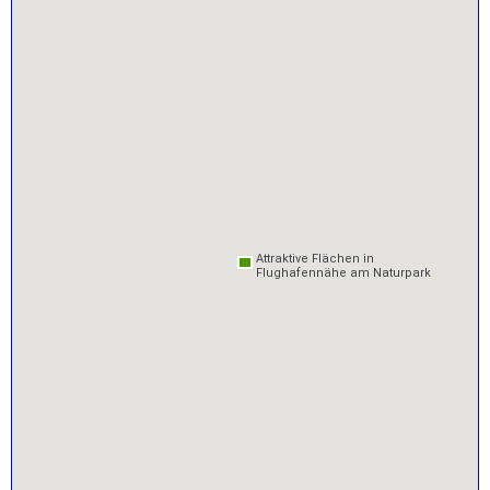
Attraktive Flächen in
Attraktive Flächen in
Flughafennähe am Naturpark
Flughafennähe am Naturpark