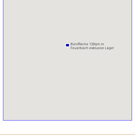
Bürofläche 120qm in
Bürofläche 120qm in
Feuerbach exklusive Lage!
Feuerbach exklusive Lage!