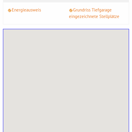
Energieausweis
Grundriss Tiefgarage
eingezeichnete Stellplätze