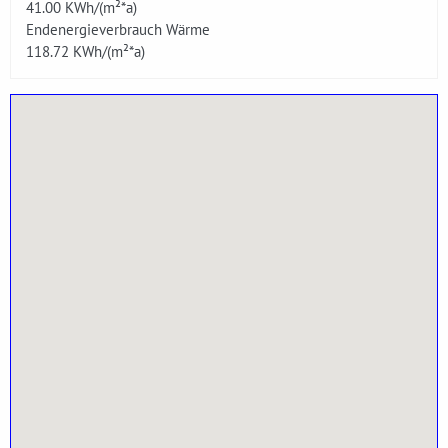
41.00
KWh/(m²*a)
Endenergieverbrauch Wärme
118.72
KWh/(m²*a)