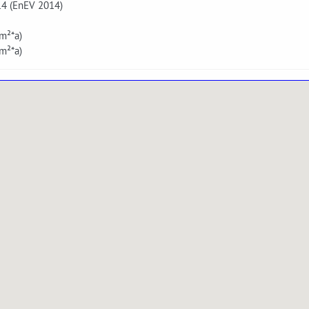
14 (EnEV 2014)
m²*a)
m²*a)