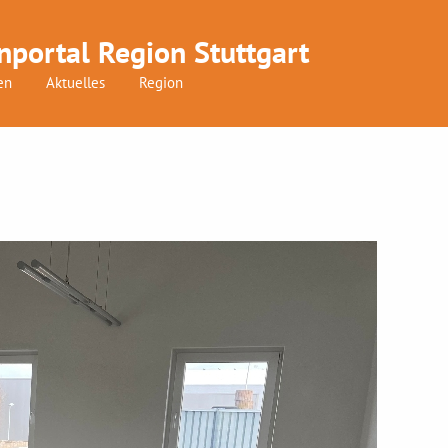
nportal Region Stuttgart
en
Aktuelles
Region