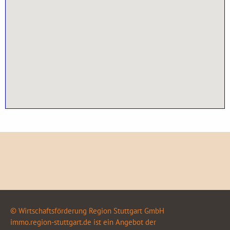
© Wirtschaftsförderung Region Stuttgart GmbH
immo.region-stuttgart.de ist ein Angebot der