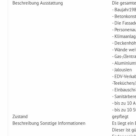
Beschreibung Ausstattung
Die gesamte 
- Baujahr19
- Betonkons
- Die Fassad
- Personena
- Klimaanla
- Deckenhöh
- Wände we
- Gas-/Zentr
- Aluminium
- Jalousien
- EDV-Verka
-Teeküchen/
- Einbausch
- Sanitärber
- bis zu 10 
- bis zu 10 
Zustand
gepflegt
Beschreibung Sonstige Informationen
Es liegt ein
Dieser ist gü