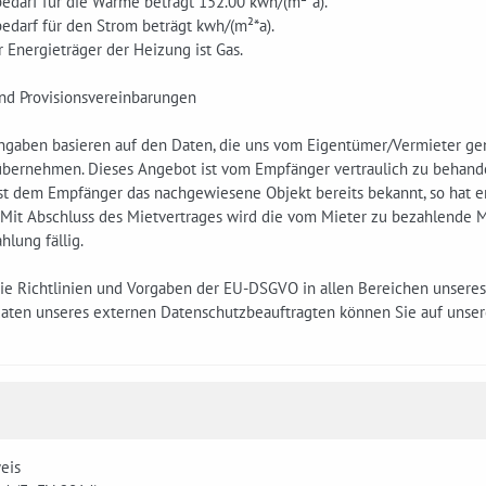
edarf für die Wärme beträgt 152.00 kwh/(m²*a).
edarf für den Strom beträgt kwh/(m²*a).
 Energieträger der Heizung ist Gas.
und Provisionsvereinbarungen
ngaben basieren auf den Daten, die uns vom Eigentümer/Vermieter gen
 übernehmen. Dieses Angebot ist vom Empfänger vertraulich zu behande
Ist dem Empfänger das nachgewiesene Objekt bereits bekannt, so hat e
 Mit Abschluss des Mietvertrages wird die vom Mieter zu bezahlende M
hlung fällig.
die Richtlinien und Vorgaben der EU-DSGVO in allen Bereichen unser
daten unseres externen Datenschutzbeauftragten können Sie auf uns
eis