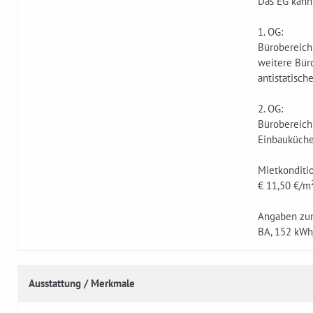
Das EG kann
1. OG:
Bürobereich 
weitere Büro
antistatisch
2. OG:
Bürobereich
Einbauküche
Mietkonditi
€ 11,50 €/m²
Angaben zum
BA, 152 kWh/
Ausstattung / Merkmale