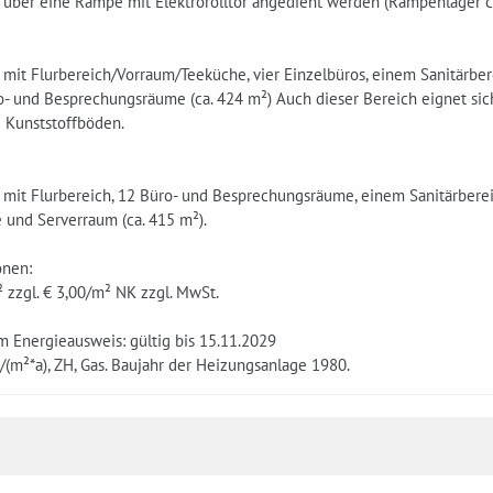
 über eine Rampe mit Elektrorolltor angedient werden (Rampenlager ca
mit Flurbereich/Vorraum/Teeküche, vier Einzelbüros, einem Sanitärber
- und Besprechungsräume (ca. 424 m²) Auch dieser Bereich eignet sich
e Kunststoffböden.
 mit Flurbereich, 12 Büro- und Besprechungsräume, einem Sanitärbere
 und Serverraum (ca. 415 m²).
onen:
 zzgl. € 3,00/m² NK zzgl. MwSt.
 Energieausweis: gültig bis 15.11.2029
(m²*a), ZH, Gas. Baujahr der Heizungsanlage 1980.