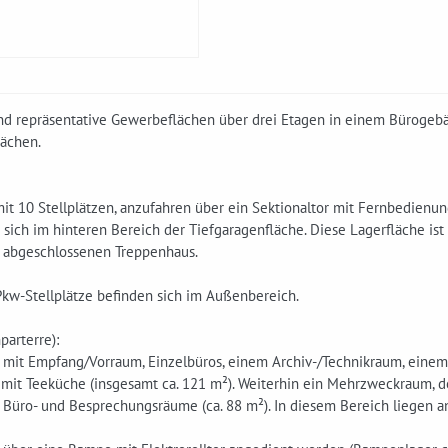
nd repräsentative Gewerbeflächen über drei Etagen in einem Bürogebäu
lächen.
it 10 Stellplätzen, anzufahren über ein Sektionaltor mit Fernbedienung
 sich im hinteren Bereich der Tiefgaragenfläche. Diese Lagerfläche is
abgeschlossenen Treppenhaus.
Pkw-Stellplätze befinden sich im Außenbereich.
arterre):
 mit Empfang/Vorraum, Einzelbüros, einem Archiv-/Technikraum, eine
it Teeküche (insgesamt ca. 121 m²). Weiterhin ein Mehrzweckraum, der
 Büro- und Besprechungsräume (ca. 88 m²). In diesem Bereich liegen an