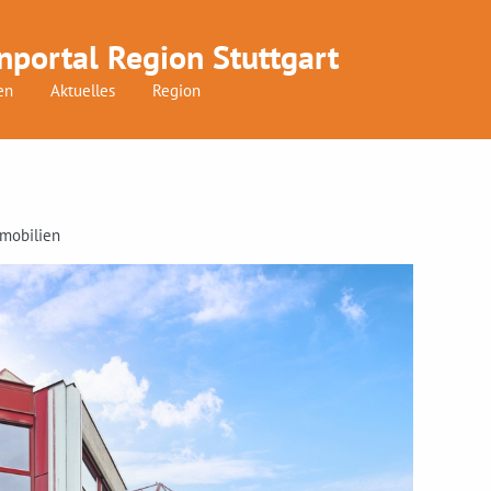
nportal Region Stuttgart
en
Aktuelles
Region
mmobilien