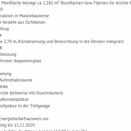
Mietfläche beträgt ca. 1.282 m² Büroflächen bzw. Flächen für leichte 
80
truktion in Massivbauweise
e besteht aus Sichtbeton
ufzug
ge
e 2,70 m, Klimatisierung und Beleuchtung in die Decken integriert
iß
alheizung
fenster doppelverglast
belung
Aufenthaltsräume
ränke
eiche (teilweise mit Duschräumen)
Außenstellplätze
Stellplätze in der Tiefgarage
 Energiebedarfsausweis vor.
ltig bis 15.11.2029.