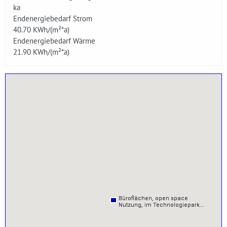
ka
Endenergiebedarf Strom
40.70
KWh/(m²*a)
Endenergiebedarf Wärme
21.90
KWh/(m²*a)
Büroflächen, open space
Büroflächen, open space
Büroflächen, open space
Büroflächen, open space
Nutzung, im Technologiepark...
Nutzung, im Technologiepark...
Nutzung, im Technologiepark...
Nutzung, im Technologiepark...