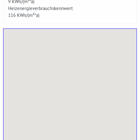
9
KWh/(m²*a)
Heizenergieverbrauchskennwert
116
KWh/(m²*a)