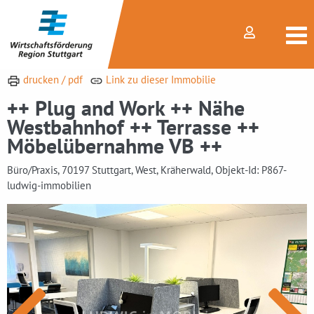
drucken / pdf
Link zu dieser Immobilie
++ Plug and Work ++ Nähe
Westbahnhof ++ Terrasse ++
Möbelübernahme VB ++
Büro/Praxis, 70197 Stuttgart, West, Kräherwald, Objekt-Id: P867-
ludwig-immobilien