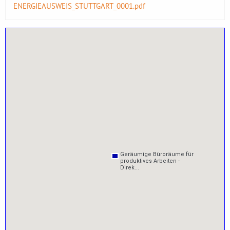
ENERGIEAUSWEIS_STUTTGART_0001.pdf
Geräumige Büroräume für
Geräumige Büroräume für
produktives Arbeiten -
produktives Arbeiten -
Direk...
Direk...