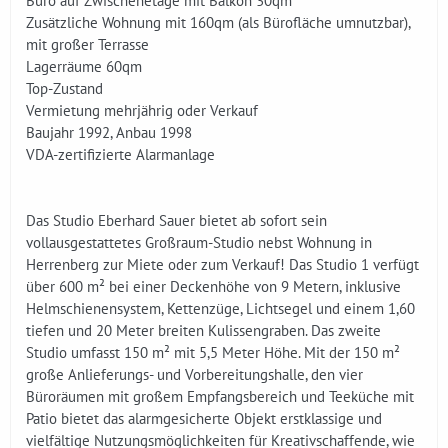
Büro auf Zwischenetage mit Balkon 30qm
Zusätzliche Wohnung mit 160qm (als Bürofläche umnutzbar),
mit großer Terrasse
Lagerräume 60qm
Top-Zustand
Vermietung mehrjährig oder Verkauf
Baujahr 1992, Anbau 1998
VDA-zertifizierte Alarmanlage
Das Studio Eberhard Sauer bietet ab sofort sein
vollausgestattetes Großraum-Studio nebst Wohnung in
Herrenberg zur Miete oder zum Verkauf! Das Studio 1 verfügt
über 600 m² bei einer Deckenhöhe von 9 Metern, inklusive
Helmschienensystem, Kettenzüge, Lichtsegel und einem 1,60
tiefen und 20 Meter breiten Kulissengraben. Das zweite
Studio umfasst 150 m² mit 5,5 Meter Höhe. Mit der 150 m²
große Anlieferungs- und Vorbereitungshalle, den vier
Büroräumen mit großem Empfangsbereich und Teeküche mit
Patio bietet das alarmgesicherte Objekt erstklassige und
vielfältige Nutzungsmöglichkeiten für Kreativschaffende, wie