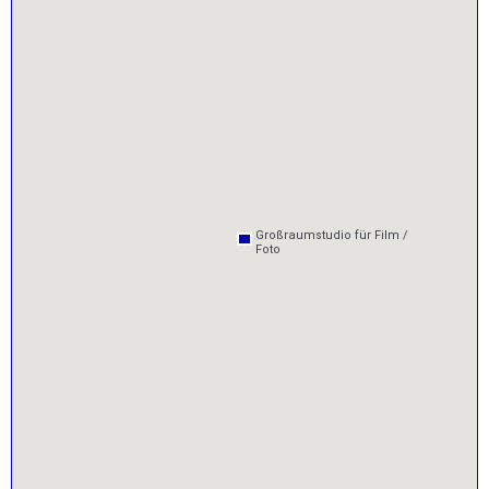
Großraumstudio für Film /
Großraumstudio für Film /
Foto
Foto