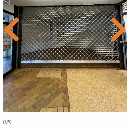
(1
/5)