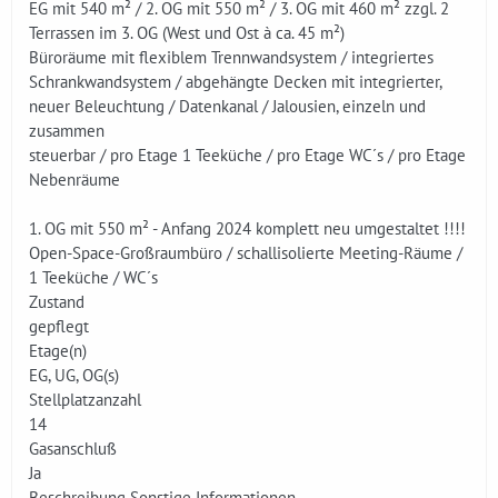
EG mit 540 m² / 2. OG mit 550 m² / 3. OG mit 460 m² zzgl. 2
Terrassen im 3. OG (West und Ost à ca. 45 m²)
Büroräume mit flexiblem Trennwandsystem / integriertes
Schrankwandsystem / abgehängte Decken mit integrierter,
neuer Beleuchtung / Datenkanal / Jalousien, einzeln und
zusammen
steuerbar / pro Etage 1 Teeküche / pro Etage WC´s / pro Etage
Nebenräume
1. OG mit 550 m² - Anfang 2024 komplett neu umgestaltet !!!!
Open-Space-Großraumbüro / schallisolierte Meeting-Räume /
1 Teeküche / WC´s
Zustand
gepflegt
Etage(n)
EG, UG, OG(s)
Stellplatzanzahl
14
Gasanschluß
Ja
Beschreibung Sonstige Informationen