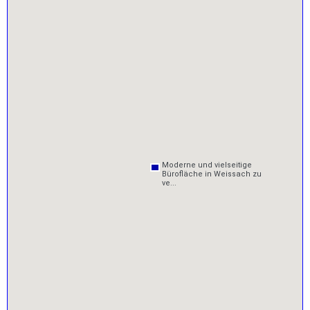
Moderne und vielseitige
Moderne und vielseitige
Bürofläche in Weissach zu
Bürofläche in Weissach zu
ve...
ve...