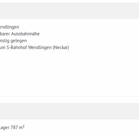
endlingen
elbarer Autobahnnähe
ünstig gelegen
 zum S-Bahnhof Wendlingen (Neckar)
Lager 787 m²