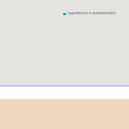
Lagerflächen in Autobahnnähe
Lagerflächen in Autobahnnähe