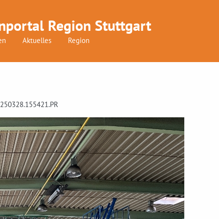
nportal Region Stuttgart
en
Aktuelles
Region
: 250328.155421.PR