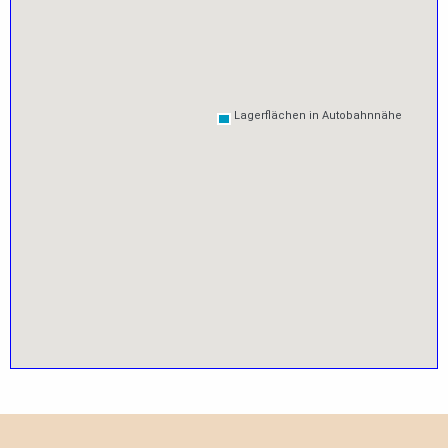
Lagerflächen in Autobahnnähe
Lagerflächen in Autobahnnähe