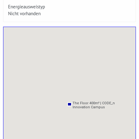
Energieausweistyp
Nicht vorhanden
The Floor 400m² | CODE_n
The Floor 400m² | CODE_n
Innovation Campus
Innovation Campus