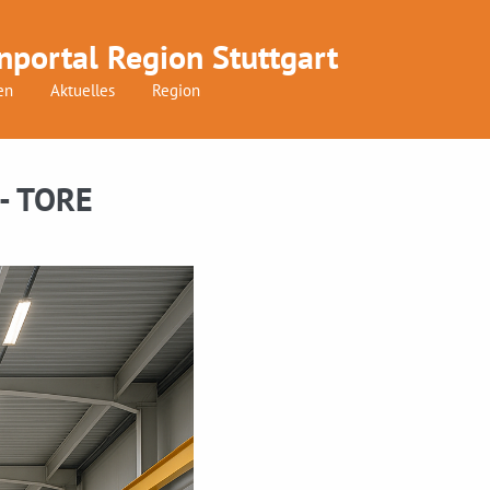
nportal Region Stuttgart
en
Aktuelles
Region
- TORE