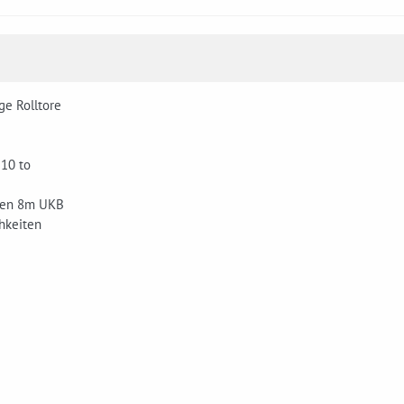
ge Rolltore
 10 to
ken 8m UKB
hkeiten