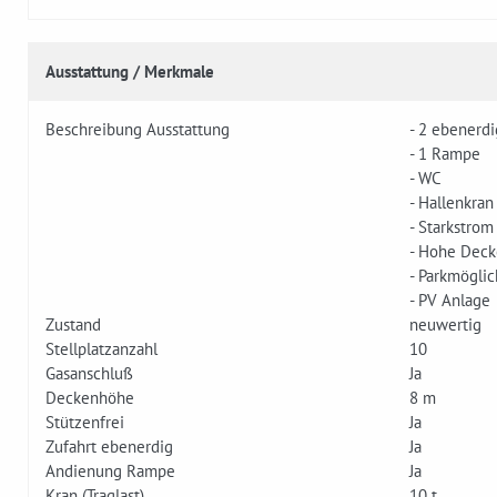
Ausstattung / Merkmale
Beschreibung Ausstattung
- 2 ebenerdi
- 1 Rampe
- WC
- Hallenkran
- Starkstrom
- Hohe Dec
- Parkmöglic
- PV Anlage
Zustand
neuwertig
Stellplatzanzahl
10
Gasanschluß
Ja
Deckenhöhe
8 m
Stützenfrei
Ja
Zufahrt ebenerdig
Ja
Andienung Rampe
Ja
Kran (Traglast)
10 t