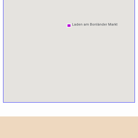
Laden am Bonländer Markt
Laden am Bonländer Markt