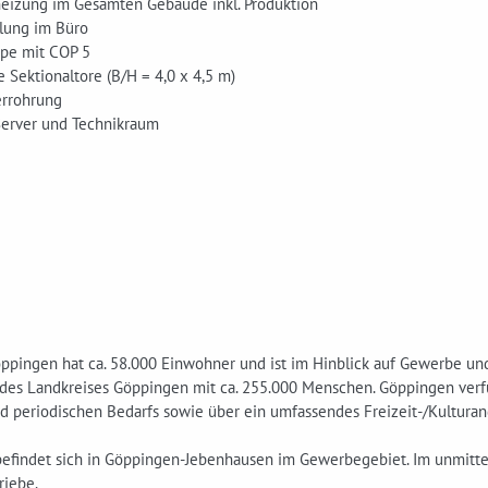
izung im Gesamten Gebäude inkl. Produktion
lung im Büro
e mit COP 5
 Sektionaltore (B/H = 4,0 x 4,5 m)
errohrung
 Server und Technikraum
öppingen hat ca. 58.000 Einwohner und ist im Hinblick auf Gewerbe u
 des Landkreises Göppingen mit ca. 255.000 Menschen. Göppingen verfü
d periodischen Bedarfs sowie über ein umfassendes Freizeit-/Kulturan
 befindet sich in Göppingen-Jebenhausen im Gewerbegebiet. Im unmitt
iebe.