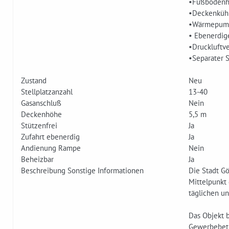
•Fußbodenhe
•Deckenküh
•Wärmepump
• Ebenerdige
•Druckluftv
•Sep­arater
Zustand
Neu
Stellplatzanzahl
13-40
Gasanschluß
Nein
Deckenhöhe
5,5 m
Stützenfrei
Ja
Zufahrt ebenerdig
Ja
Andienung Rampe
Nein
Beheizbar
Ja
Beschreibung Sonstige Informationen
Die Stadt G
Mittelpunkt
täglichen un
Da­s Objekt
Gewerbebetr