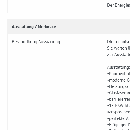
Der Energiea
Ausstattung / Merkmale
Beschreibung Ausstattung
Die technis
Sie warten l
Zur Ausstatt
Ausstattung­:
•Photovolta
•mode­rne G
•Heizungsa
•Glasfaseran
•barrierefre
•13 PKW-Ste
•ansprechen
•perfekte An
•Flügelgegl