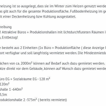
heizung ist so ausgelegt, dass sie im Winter zum Heizen genutzt wer
das gilt auch für die gesamte Produktionsfläche. Fußbodenheizung im
mit einer Deckenheizung bzw Kühlung ausgestattet.
re­ibung
 Attraktive Büros + Produktionshallen mit lichtdurchfluteten Räumen 
, Erstbezug!
besteht aus 2 Einheiten (1x Büro + Produktionfläche ( diese Anzeige h
fort verfügbar und soll langfristig vermietet werden. Die Mindestmietda
ächen von ca. 2000m² können auf Bedarf auch dazu gemietet werden.
ätze direkt vor dem Gebäude, können auf Wunsch dazu gemietet werde
Büro EG + Sozialräume EG - 128 m²
 120m²
shalle 1 -640m²
 5,5m
Produktionshalle 2 -375m² ( bereits vermietet)