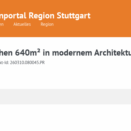
nportal Region Stuttgart
en
Aktuelles
Region
chen 640m² in modernem Architekt
kt-Id: 260310.080045.PR