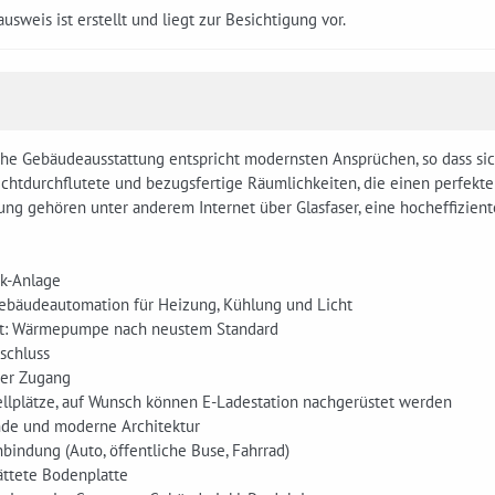
usweis ist erstellt und liegt zur Besichtigung vor.
che Gebäudeausstattung entspricht modernsten Ansprüchen, so dass si
ichtdurchflutete und bezugsfertige Räumlichkeiten, die einen perfekten
ung gehören unter anderem Internet über Glasfaser, eine hocheffizien
ik-Anlage
ebäudeautomation für Heizung, Kühlung und Licht
rt: Wärmepumpe nach neustem Standard
schluss
ier Zugang
llplätze, auf Wunsch können E-Ladestation nachgerüstet werden
de und moderne Architektur
bindung (Auto, öffentliche Buse, Fahrrad)
ättete Bodenplatte