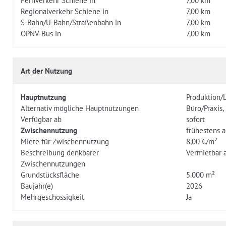
Fernverkehr Schiene in
7,00 km
Regionalverkehr Schiene in
7,00 km
S-Bahn/U-Bahn/Straßenbahn in
7,00 km
ÖPNV-Bus in
7,00 km
Art der Nutzung
Hauptnutzung
Produktion/
Alternativ mögliche Hauptnutzungen
Büro/Praxis,
Verfügbar ab
sofort
Zwischennutzung
frühestens 
Miete für Zwischennutzung
8,00 €/m²
Beschreibung denkbarer
Vermietbar a
Zwischennutzungen
Grundstücksfläche
5.000 m²
Baujahr(e)
2026
Mehrgeschossigkeit
Ja