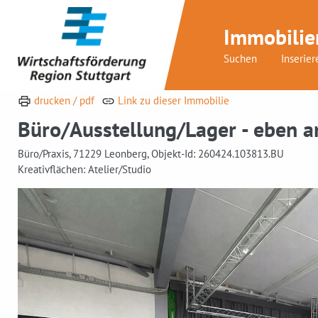
Immobilie
Suchen
Inserier
drucken / pdf
Link zu dieser Immobilie
Büro/Ausstellung/Lager - eben a
Büro/Praxis, 71229 Leonberg, Objekt-Id: 260424.103813.BU
Kreativflächen: Atelier/Studio