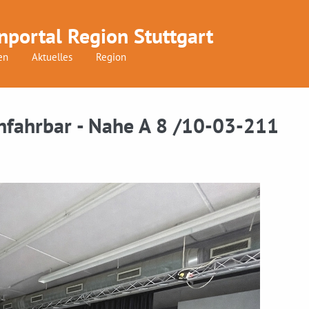
nportal Region Stuttgart
en
Aktuelles
Region
nfahrbar - Nahe A 8 /10-03-211