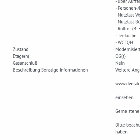
- über Auffa
- Personen-
- Nutzlast W
- Nutzlast B
- Rolltor (B:
- Teeküche
- WC D/H
Zustand
Modernisier
Etage(n)
OG(s)
Gasanschluß
Nein
Beschreibung Sonstige Informationen
Weitere Ang
www.dvorak-
einsehen.
Gerne stehen
Bitte beacht
haben.