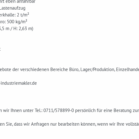
hrt eben anfahrbar
/Lastenaufzug
erkhalle: 2 t/m²
üro: 500 kg/m²
 3,5 m / H: 2,63 m)
t
ebote der verschiedenen Bereiche Büro, Lager/Produktion, Einzelhand
industriemakler.de
 wir Ihnen unter Tel.: 0711/578899-0 persönlich für eine Beratung zu
en Sie, dass wir Anfragen nur bearbeiten können, wenn wir Ihre volls