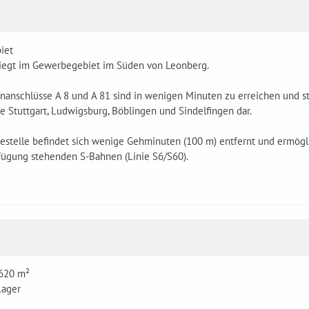
iet
liegt im Gewerbegebiet im Süden von Leonberg.
nanschlüsse A 8 und A 81 sind in wenigen Minuten zu erreichen und s
 Stuttgart, Ludwigsburg, Böblingen und Sindelfingen dar.
testelle befindet sich wenige Gehminuten (100 m) entfernt und ermög
rfügung stehenden S-Bahnen (Linie S6/S60).
 620 m²
Lager