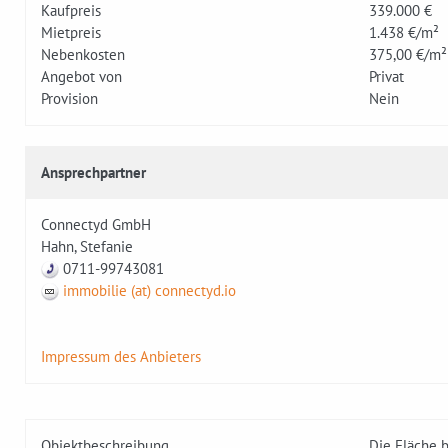
Kaufpreis
339.000 €
Mietpreis
1.438 €/m²
Nebenkosten
375,00 €/m²
Angebot von
Privat
Provision
Nein
Ansprechpartner
Connectyd GmbH
Hahn, Stefanie
0711-99743081
immobilie (at) connectyd.io
Impressum des Anbieters
Objektbeschreibung
Die Fläche b