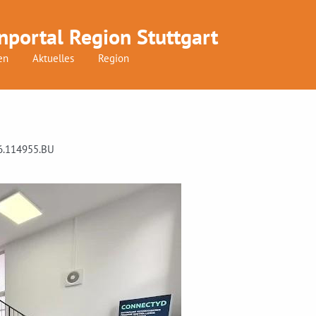
nportal Region Stuttgart
en
Aktuelles
Region
06.114955.BU