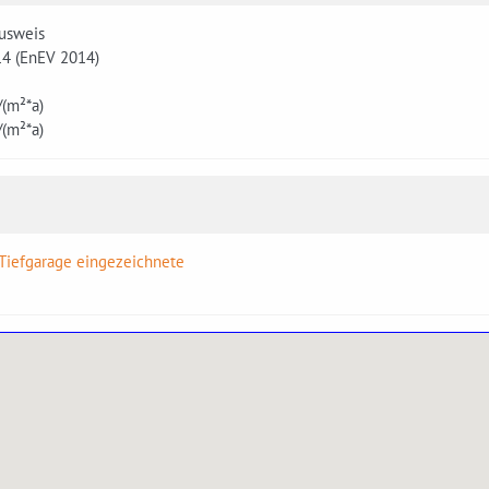
usweis
14 (EnEV 2014)
(m²*a)
(m²*a)
 Tiefgarage eingezeichnete