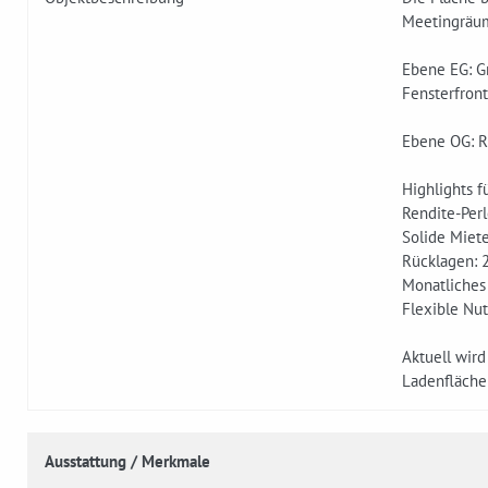
Meetingräum
Ebene EG: Gr
Fensterfront
Ebene OG: Ru
Highlights f
Rendite-Perl
Solide Miet
Rücklagen: 
Monatliches
Flexible Nu
Aktue­ll wir
Ladenfläche
Ausstattung / Merkmale