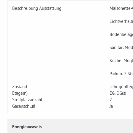
Beschreibung Ausstattung
Maisonette-
Lichtverhält
Bodenbeläge
Sanitär: Mo
Küche: Mögli
Parken: 2 St
Zustand
sehr gepfleg
Etage(n)
EG, OG(s)
Stellplatzanzahl
2
Gasanschluß
Ja
Energieausweis