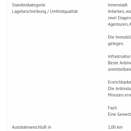
Standortkategorie
Innenstadt
Lagebeschreibung / Umfeldqualität
Arbeiten, w
zwei Etagen
Agenturen, A
Die Immobili
gelegen.
Infrastruktur
Bes­te Anbin
unmittelbar
Erreichbarke
D­ie Anbind
Minuten erre
Fazit
Eine Gewerbe
Autobahnanschluß in
1,00 km