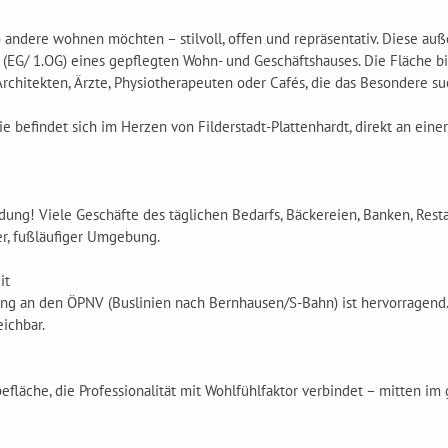
o andere wohnen möchten – stilvoll, offen und repräsentativ. Diese a
 (EG/ 1.OG) eines gepflegten Wohn- und Geschäftshauses. Die Fläche b
rchitekten, Ärzte, Physiotherapeuten oder Cafés, die das Besondere su
e befindet sich im Herzen von Filderstadt-Plattenhardt, direkt an eine
dung! Viele Geschäfte des täglichen Bedarfs, Bäckereien, Banken, Rest
er, fußläufiger Umgebung.
it
ung an den ÖPNV (Buslinien nach Bernhausen/S-Bahn) ist hervorragend.
ichbar.
fläche, die Professionalität mit Wohlfühlfaktor verbindet – mitten im