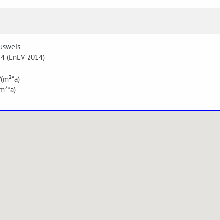
usweis
14 (EnEV 2014)
(m²*a)
m²*a)