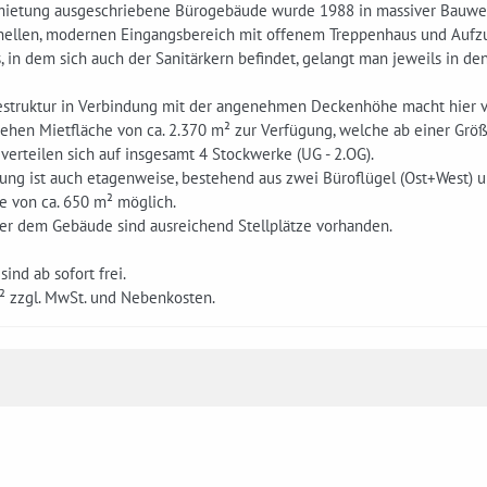
mietung ausgeschriebene Bürogebäude wurde 1988 in massiver Bauweis
hellen, modernen Eingangsbereich mit offenem Treppenhaus und Aufzu
 in dem sich auch der Sanitärkern befindet, gelangt man jeweils in den
struktur in Verbindung mit der angenehmen Deckenhöhe macht hier v
tehen Mietfläche von ca. 2.370 m² zur Verfügung, welche ab einer Gr
verteilen sich auf insgesamt 4 Stockwerke (UG - 2.OG).
ung ist auch etagenweise, bestehend aus zwei Büroflügel (Ost+West) u
e von ca. 650 m² möglich.
ter dem Gebäude sind ausreichend Stellplätze vorhanden.
sind ab sofort frei.
² zzgl. MwSt. und Nebenkosten.