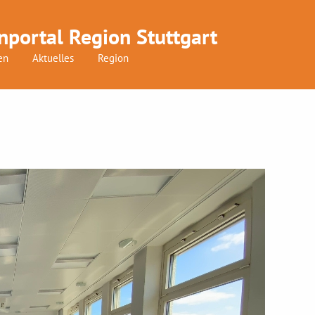
nportal Region Stuttgart
en
Aktuelles
Region