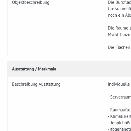
Objektbeschreibung
Die Bürofläc
Großraumbüro
noch ein Abs
Die Räume si
MwSt. hinzu
Die Flächen 
Ausstattung / Merkmale
Beschreibung Ausstattung
Individuell
- Serverrau
- Raumaufte
- Klimatisier
- Teppichbö
- abgehängt