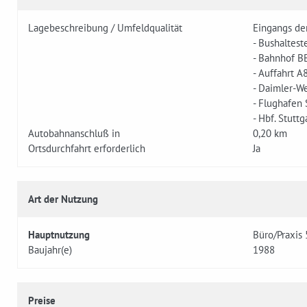
Lagebeschreibung / Umfeldqualität
Eingangs der
- Bushaltest
- Bahnhof B
- Auffahrt A
- Daimler-We
- Flughafen 
- Hbf. Stutt
Autobahnanschluß in
0,20 km
Ortsdurchfahrt erforderlich
Ja
Art der Nutzung
Hauptnutzung
Büro/Praxis
Baujahr(e)
1988
Preise