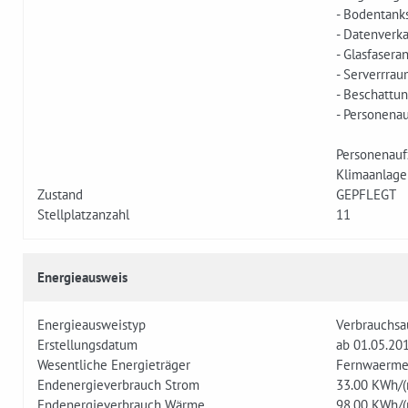
- Bodentank
- Datenverk
- Glasfaser
- Serverrra
- Beschattu
- Personena
Personenau
Klimaanlage
Zustand
GEPFLEGT
Stellplatzanzahl
11
Energieausweis
Energieausweistyp
Verbrauchsa
Erstellungsdatum
ab 01.05.20
Wesentliche Energieträger
Fernwaerm
Endenergieverbrauch Strom
33.00
KWh/(
Endenergieverbrauch Wärme
98.00
KWh/(