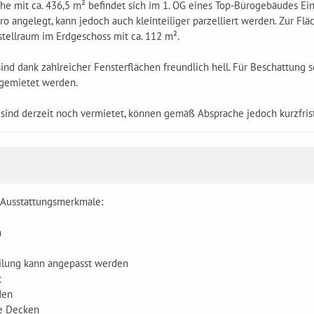
he mit ca. 436,5 m² befindet sich im 1. OG eines Top-Bürogebäudes Eing
 angelegt, kann jedoch auch kleinteiliger parzelliert werden. Zur Fl
tellraum im Erdgeschoss mit ca. 112 m².
nd dank zahlreicher Fensterflächen freundlich hell. Für Beschattung so
gemietet werden.
sind derzeit noch vermietet, können gemäß Absprache jedoch kurzfrist
e Ausstattungsmerkmale:
m
ilung kann angepasst werden
t
den
e Decken