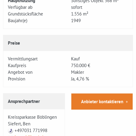
Hauptnutzung
Sonstiges Objekt 568 m²
Verfügbar ab
sofort
Grundstücksfläche
1.556 m²
Baujahr(e)
1949
Preise
Vermittlungsart
Kauf
Kaufpreis
750.000 €
Angebot von
Makler
Provision
Ja, 4,76 %
Ansprechpartner
Anbieter kontaktieren
Kreissparkasse Böblingen
Siefert, Ben
+497031 771998