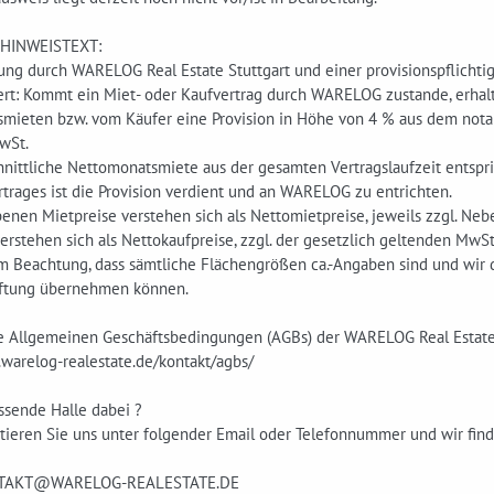
HINWEISTEXT:
lung durch WARELOG Real Estate Stuttgart und einer provisionspflicht
iert: Kommt ein Miet- oder Kaufvertrag durch WARELOG zustande, erhal
ieten bzw. vom Käufer eine Provision in Höhe von 4 % aus dem notarie
wSt.
hnittliche Nettomonatsmiete aus der gesamten Vertragslaufzeit entsp
trages ist die Provision verdient und an WARELOG zu entrichten.
nen Mietpreise verstehen sich als Nettomietpreise, jeweils zzgl. Neb
erstehen sich als Nettokaufpreise, zzgl. der gesetzlich geltenden MwSt
um Beachtung, dass sämtliche Flächengrößen ca.-Angaben sind und wir 
aftung übernehmen können.
ie Allgemeinen Geschäftsbedingungen (AGBs) der WARELOG Real Estate 
warelog-realestate.de/kontakt/agbs/
ssende Halle dabei ?
tieren Sie uns unter folgender Email oder Telefonnummer und wir find
NTAKT@WARELOG-REALESTATE.DE