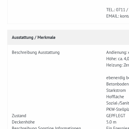
TEL.: 0711 /
EMAIL: kont
Ausstattung / Merkmale
Beschreibung Ausstattung
Andienung: 
Höhe: ca. 4,
Heizung: Ze
ebenerdig b
Betonboden
Starkstrom
Hoffläche
Sozial-/Sani
PKW-Stellpl
Zustand
GEPFLEGT
Deckenhöhe
5.0 m
Beschreibung Sonstige Informationen
Ein Energiea