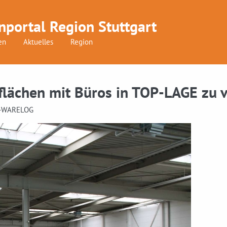
nportal Region Stuttgart
en
Aktuelles
Region
lächen mit Büros in TOP-LAGE zu 
36-WARELOG