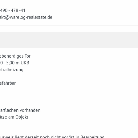
 490 - 478 -41
akt@warelog-realestate.de
ebenerdiges Tor
00 - 5,00 m UKB
ntralheizung
efahrbar
tärflächen vorhanden
ätze am Objekt
usweis liegt derzeit noch nicht vor/ist in Bearbeitung.