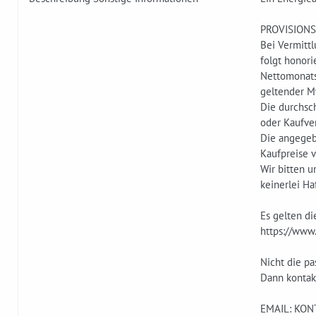
PROVISIONS
Bei Vermitt
folgt honor
Nettomonatsm
geltender M
Die durchsc
oder Kaufver
Die angegebe
Kaufpreise v
Wir bitten 
keinerlei H
Es gelten d
https://www.
Nicht die pa
Dann kontak
EMAIL: KO