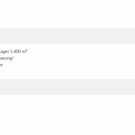
Lager 1.400 m²
barung!
be