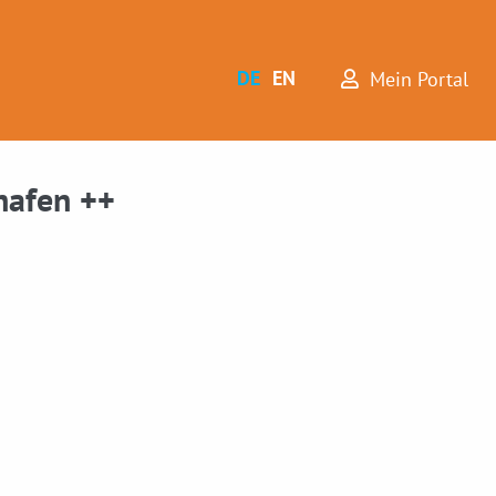
DE
EN
Mein Portal
hafen ++