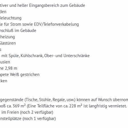
ativer und heller Eingangsbereich zum Gebäude
oden
Beleuchtung
le für Strom sowie EDV/Telefonverkabelung
anschluß im Gebäude
nheizung
Glastüren
s
 mit Spüle, Kühlschrank, Ober- und Unterschränke
ousien
he 2,98 m
apete Weiß gestrichen
cken
sgegenstände (Tische, Stühle, Regale, usw.) können auf Wunsch übern
oß ca. 369 m² (Eine Teilfläche von ca. 228 m² ist langfristig vermietet.
e im Freien (noch 2 verfügbar)
nstellplätze (noch 1 verfügbar)