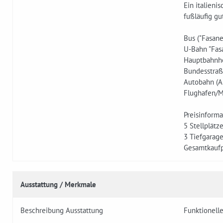
Ein italieni
fußläufig gu
Bus ("Fasane
U-Bahn "Fas
Hauptbahnhof
Bundesstraße
Autobahn (A8
Flughafen/Me
Preisinforma
5 Stellplätz
3 Tiefgarage
Gesamtkaufp
Ausstattung / Merkmale
Beschreibung Ausstattung
Funktionell