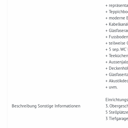
+ repräsent
+ Teppichb
+ moderne 
+ Kabelkanä
+ Glasfaser
+ Fussbode
+ teilweise 
+ 5 sep. WC´
+ Teeküchen
+ Aussenjal
+ Deckenhö
+ Glasfasert
+ Akustikde
+ uvm.
Einrichtung
Beschreibung Sonstige Informationen
3. Obergesch
5 Stellplätz
3 Tiefgarage