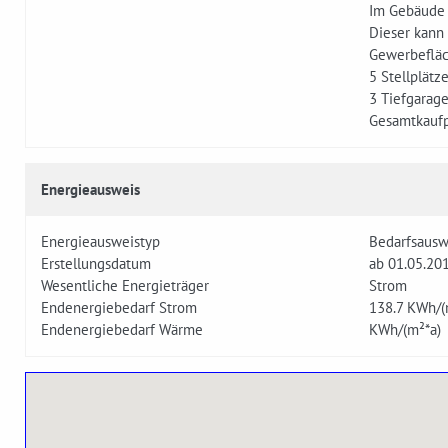
Im Gebäude 
Dieser kann
Gewerbefläc
5 Stellplätz
3 Tiefgarage
Gesamtkaufp
Energieausweis
Energieausweistyp
Bedarfsausw
Erstellungsdatum
ab 01.05.20
Wesentliche Energieträger
Strom
Endenergiebedarf Strom
138.7
KWh/(
Endenergiebedarf Wärme
KWh/(m²*a)