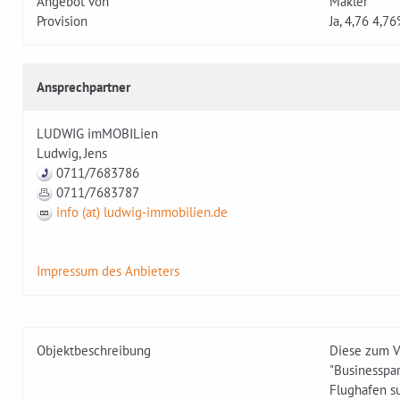
Angebot von
Makler
Provision
Ja, 4,76 4,7
Ansprechpartner
LUDWIG imMOBILien
Ludwig, Jens
0711/7683786
0711/7683787
info (at) ludwig-immobilien.de
Impressum des Anbieters
Objektbeschreibung
Diese zum V
"Businesspar
Flughafen s