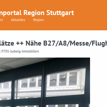
nportal Region Stuttgart
en
Aktuelles
Region
lplätze ++ Nähe B27/A8/Messe/Flug
Id: P705-ludwig-immobilien