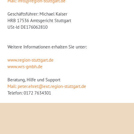
Mail: info@region-stuttgart.de
Geschäftsführer: Michael Kaiser
HRB 17536 Amtsgericht Stuttgart
USt-Id DE176062810
Weitere Informationen erhalten Sie unter:
www.region-stuttgart.de
www.wrs-gmbh.de
Beratung, Hilfe und Support
Mail: peter.ehret@ext.region-stuttgart.de
Telefon: 0172 7634301