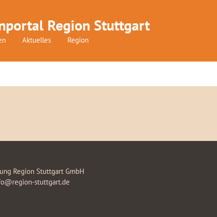
nportal Region Stuttgart
en
Aktuelles
Region
rung Region Stuttgart GmbH
fo@region-stuttgart.de